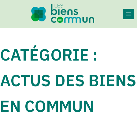
Skip to content
Partagez au lieu d'acheter !
Les Biens en Commun
CATÉGORIE :
ACTUS DES BIENS
EN COMMUN