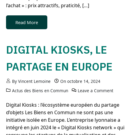
l’achat » : prix attractifs, praticité, […]
Read More
DIGITAL KIOSKS, LE
PARTAGE EN EUROPE
By
Vincent Lemoine
On
octobre 14, 2024
Actus des Biens en Commun
Leave a Comment
on Digital 
Digital Kiosks : l’écosystème européen du partage
d’objets Les Biens en Commun ne sont pas une
initiative isolée en Europe. L’entreprise lyonnaise a
intégré en juin 2024 le « Digital Kiosks network » qui
regroupe les startups de la mutualisation et des