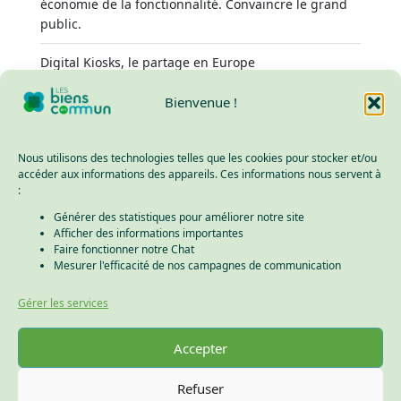
économie de la fonctionnalité. Convaincre le grand
public.
Digital Kiosks, le partage en Europe
Chiffres clefs des Biens en Commun
Bienvenue !
Nous utilisons des technologies telles que les cookies pour stocker et/ou
accéder aux informations des appareils. Ces informations nous servent à
Nous contacter
:
Mail :
contact@lesbiensencommun.com
Générer des statistiques pour améliorer notre site
Afficher des informations importantes
Faire fonctionner notre Chat
Adresse :
41 rue des Chartreux 69001 Lyon
Mesurer l'efficacité de nos campagnes de communication
Gérer les services
Mentions légales
–
Politique de confidentialité
Accepter
Instagram
Refuser
Linkedin